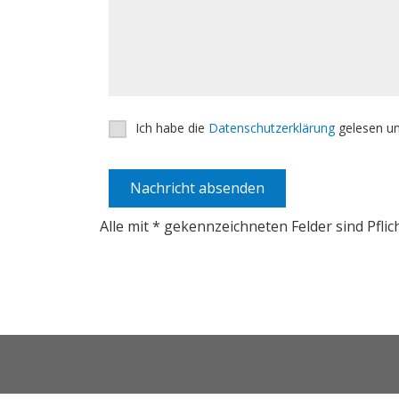
Bitte lasse dieses Feld leer.
Bitte lasse dieses Feld leer.
Ich habe die
Datenschutzerklärung
gelesen un
Alle mit * gekennzeichneten Felder sind Pfl